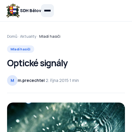
Přejít k obsahu
SDH Bělov
Domů
·
Aktuality
·
Mladí hasiči
Mladí hasiči
Optické signály
M
m.precechtel
·
2. října 2015
·
1 min