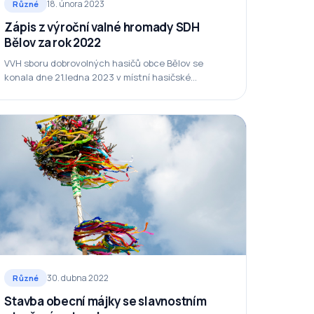
18. února 2023
Různé
Zápis z výroční valné hromady SDH
Bělov za rok 2022
VVH sboru dobrovolných hasičů obce Bělov se
konala dne 21.ledna 2023 v místní hasičské
zbrojnici. Přítomno bylo 16 členů z toho 15 bratrů a…
30. dubna 2022
Různé
Stavba obecní májky se slavnostním