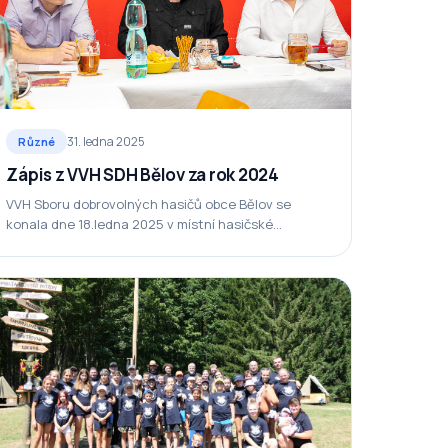
31. ledna 2025
Různé
Zápis z VVH SDH Bělov za rok 2024
VVH Sboru dobrovolných hasičů obce Bělov se
konala dne 18.ledna 2025 v místní hasičské
zbrojnici. Přítomno 20 členů z toho 17 bratrů a 3…