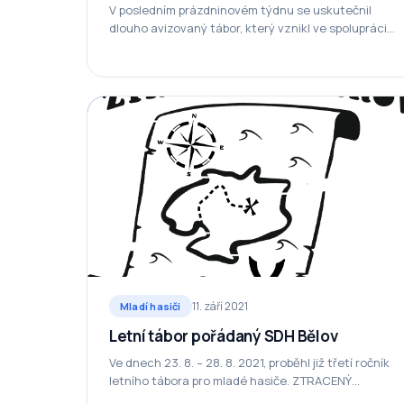
V posledním prázdninovém týdnu se uskutečnil
dlouho avizovaný tábor, který vznikl ve spolupráci
SDH Bělov a SDH Počenice. Tábor se opět
uskutečnil…
11. září 2021
Mladí hasiči
Letní tábor pořádaný SDH Bělov
Ve dnech 23. 8. – 28. 8. 2021, proběhl již třetí ročník
letního tábora pro mladé hasiče. ZTRACENÝ
OSTROV 2021 „Z neznámého…