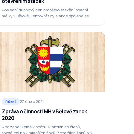
otevřením stezek
Poslední dubnový den proběhlo stavění obecní
májky v Bělově. Tentokrát byla akce spojena se
slavnostním otevřením „Stezky branou Chřibů“. Ve
13.30 hod.…
27. února 2021
Různé
Zpráva o činnosti MH v Bělově za rok
2020
Rok zahajujeme v počtu 17 aktivních členů,
rozdělení na 7 mladších žáků, 7 starších žáků a 3