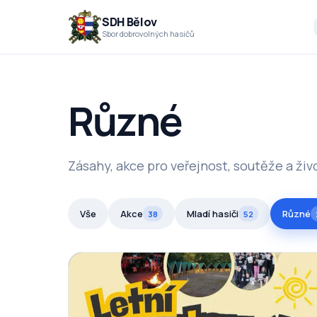
Přejít k obsahu
SDH Bělov
Sbor dobrovolných hasičů
Různé
Zásahy, akce pro veřejnost, soutěže a živ
Vše
Akce
Mladí hasiči
Různé
38
52