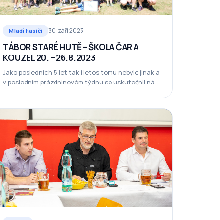
30. září 2023
Mladí hasiči
TÁBOR STARÉ HUTĚ – ŠKOLA ČAR A
KOUZEL 20. – 26.8.2023
Jako posledních 5 let tak i letos tomu nebylo jinak a
v posledním prázdninovém týdnu se uskutečnil náš
tábor, který vznikl ve…