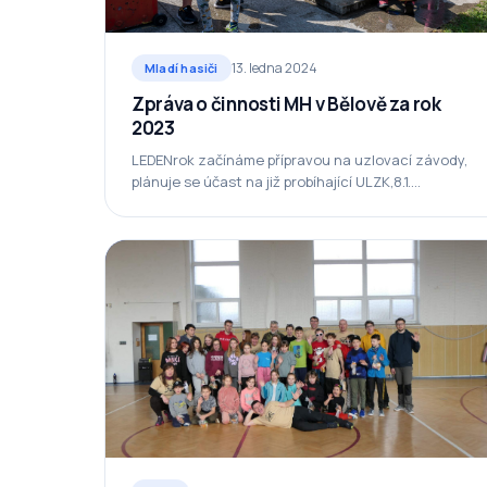
13. ledna 2024
Mladí hasiči
Zpráva o činnosti MH v Bělově za rok
2023
LEDENrok začínáme přípravou na uzlovací závody,
plánuje se účast na již probíhající ULZK,8.1.
Malenovický suk – 8. místo st., jednotlivci ml. 5.…