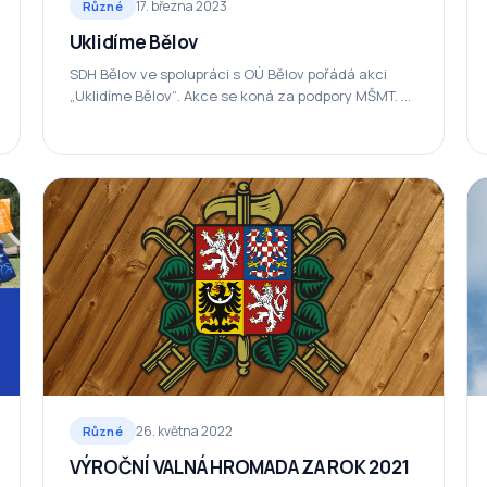
17. března 2023
Různé
Uklidíme Bělov
SDH Bělov ve spolupráci s OÚ Bělov pořádá akci
„Uklidíme Bělov“. Akce se koná za podpory MŠMT. V
sobotu 18.3.2023, sraz u…
26. května 2022
Různé
VÝROČNÍ VALNÁ HROMADA ZA ROK 2021