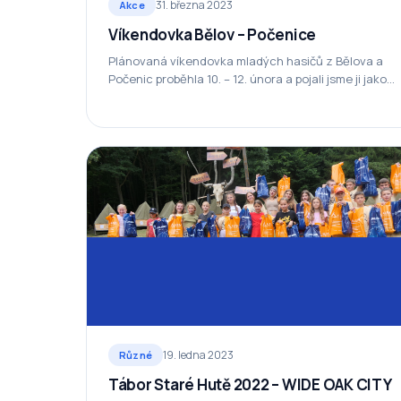
31. března 2023
Akce
Víkendovka Bělov – Počenice
Plánovaná víkendovka mladých hasičů z Bělova a
Počenic proběhla 10. – 12. února a pojali jsme ji jako
potáborové setkání. Děti se se všemi věcmi…
19. ledna 2023
Různé
Tábor Staré Hutě 2022 – WIDE OAK CITY