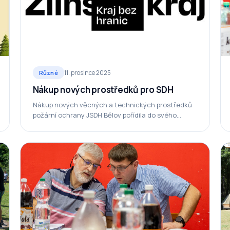
11. prosince 2025
Různé
Nákup nových prostředků pro SDH
Nákup nových věcných a technických prostředků
požární ochrany JSDH Bělov pořídila do svého
vybavení z podpory kombinované dotace z Fondu
Zlínského kraje: Výše…