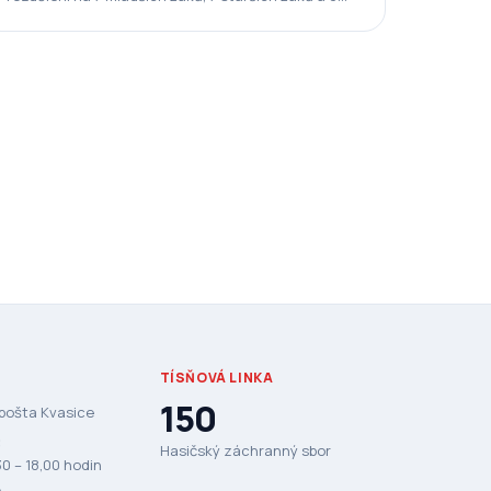
junioři. LEDEN – naši členové…
TÍSŇOVÁ LINKA
150
 pošta Kvasice
:
Hasičský záchranný sbor
0 – 18,00 hodin