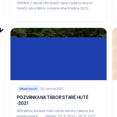
ZPRÁVA Z VALNÉ HROMADY Sboru dobrovolných
hasičů obce Bělov, konané dne 8.ledna 2022
v místní hasičské zbrojnici. Přítomno 18 členů
z toho 16 bratrů, 2…
20. června 2021
Mladí hasiči
POZVÁNKA NA TÁBOR STARÉ HUTĚ
-2021
SDH Bělov pořádá třetí ročník letního tábora pro
mladé hasiče. Termín: 23. 8. 2021 – 28. 8. 2021