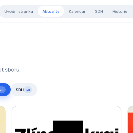
Úvodní stránka
Aktuality
Kalendář
SDH
Historie
ot sboru.
SDH
28
30