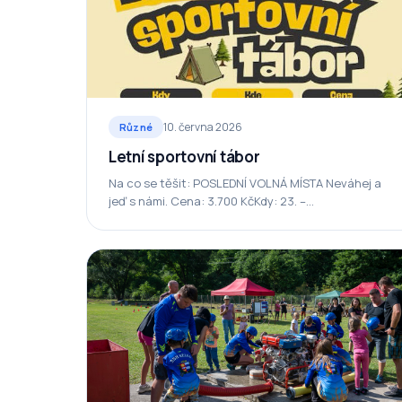
10. června 2026
Různé
Letní sportovní tábor
Na co se těšit: POSLEDNÍ VOLNÁ MÍSTA Neváhej a
jeď s námi. Cena: 3.700 KčKdy: 23. –
29.8.2026Kde: Staré Hutě Kontakt: 721 189
710, b.bubenickova@seznam.cz