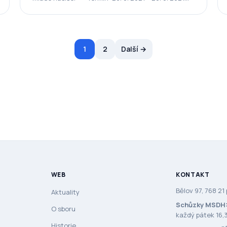
Stanová základna se nachází…
Posts pagination
1
2
Další →
WEB
KONTAKT
Bělov 97, 768 21
Aktuality
Schůzky MSDH
O sboru
každý pátek 16,3
Historie