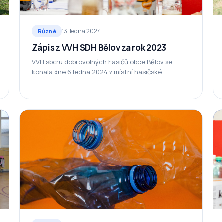
13. ledna 2024
Různé
Zápis z VVH SDH Bělov za rok 2023
VVH sboru dobrovolných hasičů obce Bělov se
konala dne 6.ledna 2024 v místní hasičské
zbrojnici. Přítomno 18 členů z toho 16 bratrů a 2…