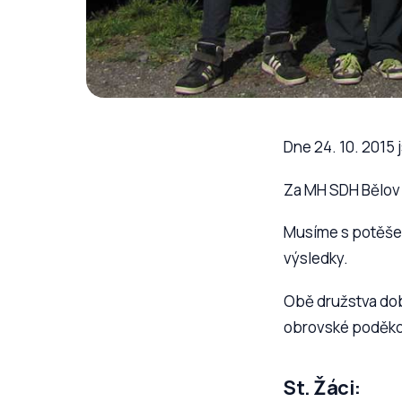
Dne 24. 10. 2015
Za MH SDH Bělov s
Musíme s potěšen
výsledky.
Obě družstva dob
obrovské poděko
St. Žáci: