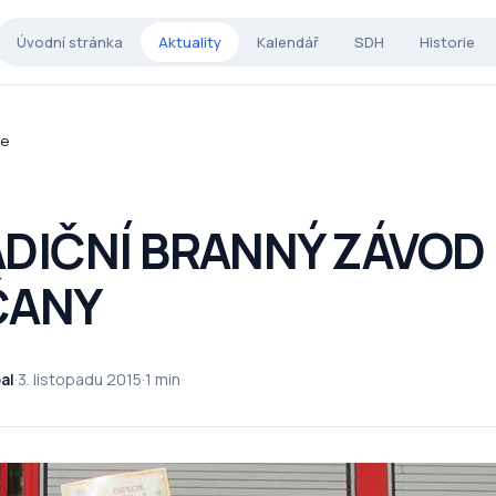
Úvodní stránka
Aktuality
Kalendář
SDH
Historie
ce
DIČNÍ BRANNÝ ZÁVOD
ČANY
al
·
3. listopadu 2015
·
1 min