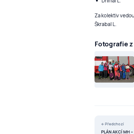
Dřímal L.
Za kolektiv vedo
Škrabal L.
Fotografie z
← Předchozí
PLÁN AKCÍ MH –