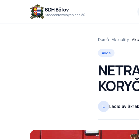
Přejít k obsahu
SDH Bělov
Sbor dobrovolných hasičů
Domů
·
Aktuality
·
Ak
Akce
NETRA
KORY
L
Ladislav Škrab