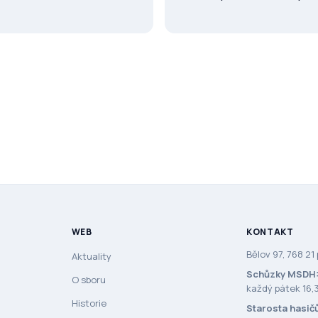
WEB
KONTAKT
Bělov 97, 768 21
Aktuality
Schůzky MSDH
O sboru
každý pátek 16,3
Historie
Starosta hasič