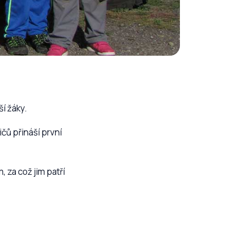
ší žáky.
čů přináší první
za což jim patří