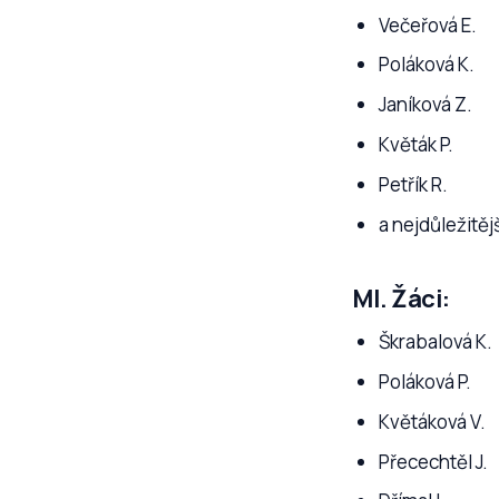
Večeřová E.
Poláková K.
Janíková Z.
Květák P.
Petřík R.
a nejdůležitěj
Ml. Žáci:
Škrabalová K.
Poláková P.
Květáková V.
Přecechtěl J.