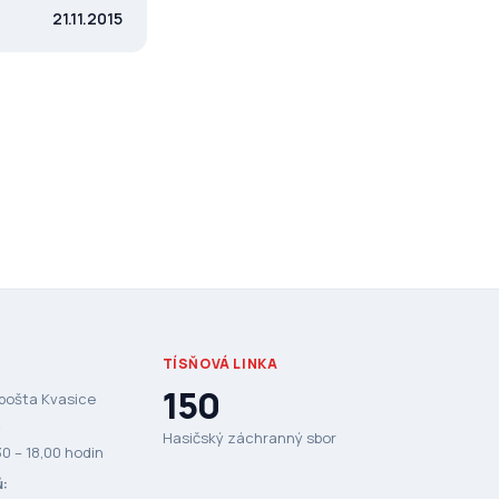
21.11.2015
TÍSŇOVÁ LINKA
150
 pošta Kvasice
:
Hasičský záchranný sbor
0 – 18,00 hodin
ů: