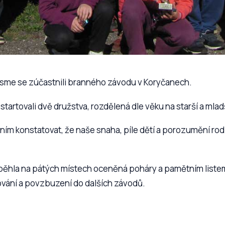
 jsme se zúčastnili branného závodu v Koryčanech.
tartovali dvě družstva, rozdělená dle věku na starší a mlad
ím konstatovat, že naše snaha, píle dětí a porozumění rodi
ěhla na pátých místech oceněná poháry a pamětním listem, 
vání a povzbuzení do dalších závodů.